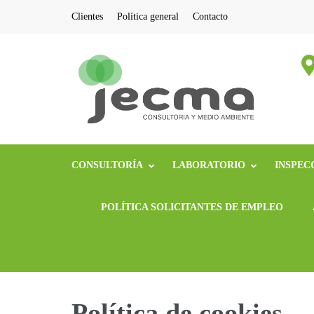
Saltar
Clientes
Política general
Contacto
al
contenido
Jecm
Consultoría
(presiona
la
tecla
Intro)
CONSULTORÍA
LABORATORIO
INSPEC
POLÍTICA SOLICITANTES DE EMPLEO
Política de cookies